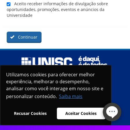
Aceito receber informações de divulgação sobre
oportunidades, promoções, eventos e anúncios da
Universidade
Continuar
Utilizamos cookies para oferecer melhor
Utilizamos cookies para oferecer melhor
experiência, melhorar o desempenho,
experiência, melhorar o desempenho,
analisar como você interage em nosso site e
analisar como você interage em nosso site e
personalizar conteúdo.
personalizar conteúdo.
Saiba mais
Saiba mais
Recusar Cookies
Recusar Cookies
Aceitar Cookies
Aceitar Cookies