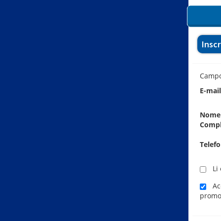
Insc
Camp
E-mai
Nome
Comp
Telef
Li 
Ace
promo