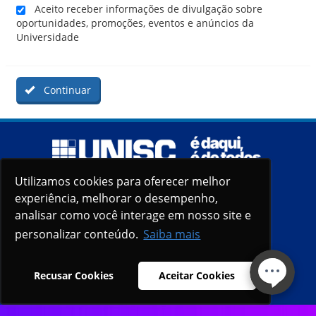
Aceito receber informações de divulgação sobre
oportunidades, promoções, eventos e anúncios da
Universidade
Continuar
Utilizamos cookies para oferecer melhor
Utilizamos cookies para oferecer melhor
experiência, melhorar o desempenho,
experiência, melhorar o desempenho,
analisar como você interage em nosso site e
analisar como você interage em nosso site e
personalizar conteúdo.
personalizar conteúdo.
Saiba mais
Saiba mais
Recusar Cookies
Recusar Cookies
Aceitar Cookies
Aceitar Cookies