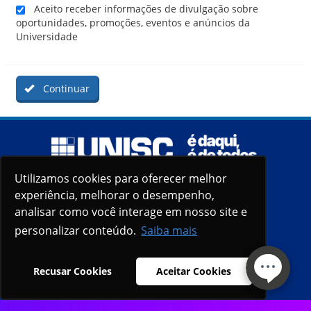
Aceito receber informações de divulgação sobre
oportunidades, promoções, eventos e anúncios da
Universidade
Continuar
Utilizamos cookies para oferecer melhor
Utilizamos cookies para oferecer melhor
experiência, melhorar o desempenho,
experiência, melhorar o desempenho,
analisar como você interage em nosso site e
analisar como você interage em nosso site e
personalizar conteúdo.
personalizar conteúdo.
Saiba mais
Saiba mais
Recusar Cookies
Recusar Cookies
Aceitar Cookies
Aceitar Cookies