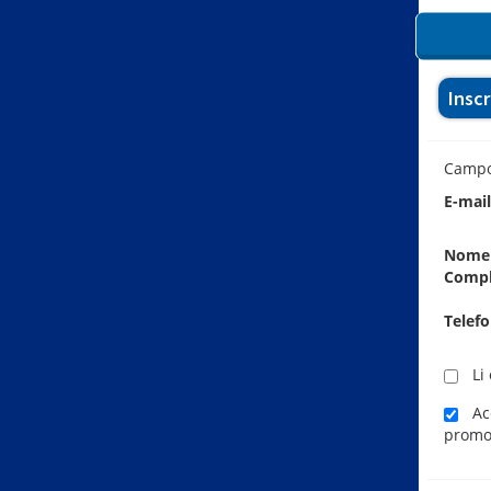
Insc
Camp
E-mai
Nome
Comp
Telef
Li 
Ace
promo