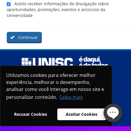
Aceito receber informações de divulgação sobre
oportunidades, promoções, eventos e anúncios da
Universidade
Continuar
Utilizamos cookies para oferecer melhor
Utilizamos cookies para oferecer melhor
experiência, melhorar o desempenho,
experiência, melhorar o desempenho,
analisar como você interage em nosso site e
analisar como você interage em nosso site e
personalizar conteúdo.
personalizar conteúdo.
Saiba mais
Saiba mais
Recusar Cookies
Recusar Cookies
Aceitar Cookies
Aceitar Cookies