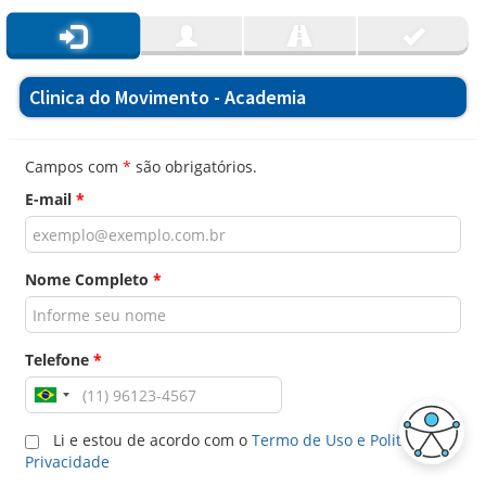
Clinica do Movimento - Academia
Campos com
*
são obrigatórios.
E-mail
*
Nome Completo
*
Telefone
*
Li e estou de acordo com o
Termo de Uso e Politica de
Privacidade