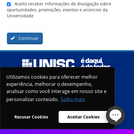
Aceito receber informações de divulgação sobre
oportunidades, promoções, eventos e anúncios da
Universidade
Continuar
Utilizamos cookies para oferecer melhor
Utilizamos cookies para oferecer melhor
experiência, melhorar o desempenho,
experiência, melhorar o desempenho,
analisar como você interage em nosso site e
analisar como você interage em nosso site e
personalizar conteúdo.
personalizar conteúdo.
Saiba mais
Saiba mais
Recusar Cookies
Recusar Cookies
Aceitar Cookies
Aceitar Cookies