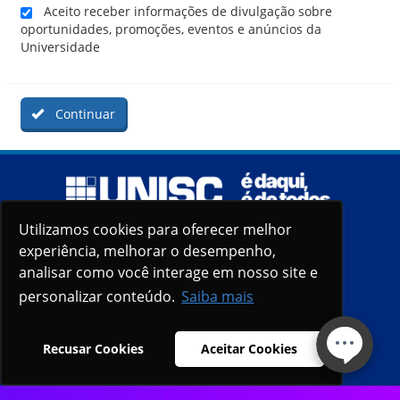
Aceito receber informações de divulgação sobre
oportunidades, promoções, eventos e anúncios da
Universidade
Continuar
Utilizamos cookies para oferecer melhor
Utilizamos cookies para oferecer melhor
experiência, melhorar o desempenho,
experiência, melhorar o desempenho,
analisar como você interage em nosso site e
analisar como você interage em nosso site e
personalizar conteúdo.
personalizar conteúdo.
Saiba mais
Saiba mais
Recusar Cookies
Recusar Cookies
Aceitar Cookies
Aceitar Cookies