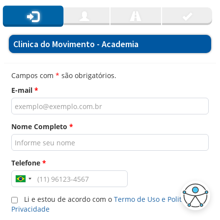
Clinica do Movimento - Academia
Campos com
*
são obrigatórios.
E-mail
*
Nome Completo
*
Telefone
*
Li e estou de acordo com o
Termo de Uso e Politica de
Privacidade