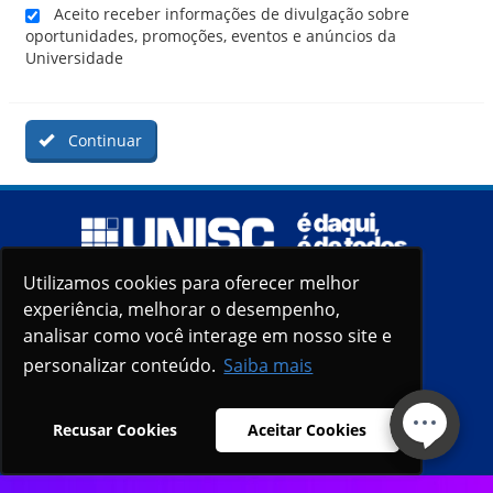
Aceito receber informações de divulgação sobre
oportunidades, promoções, eventos e anúncios da
Universidade
Continuar
Utilizamos cookies para oferecer melhor
Utilizamos cookies para oferecer melhor
experiência, melhorar o desempenho,
experiência, melhorar o desempenho,
analisar como você interage em nosso site e
analisar como você interage em nosso site e
personalizar conteúdo.
personalizar conteúdo.
Saiba mais
Saiba mais
Recusar Cookies
Recusar Cookies
Aceitar Cookies
Aceitar Cookies