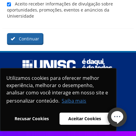
Aceito receber informações de divulgação sobre
oportunidades, promoções, eventos e anúncios da
Universidade
Continuar
Utilizamos cookies para oferecer melhor
Utilizamos cookies para oferecer melhor
experiência, melhorar o desempenho,
experiência, melhorar o desempenho,
analisar como você interage em nosso site e
analisar como você interage em nosso site e
personalizar conteúdo.
personalizar conteúdo.
Saiba mais
Saiba mais
Recusar Cookies
Recusar Cookies
Aceitar Cookies
Aceitar Cookies