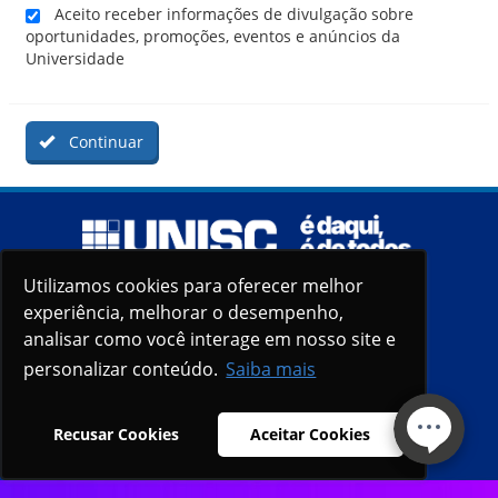
Aceito receber informações de divulgação sobre
oportunidades, promoções, eventos e anúncios da
Universidade
Continuar
Utilizamos cookies para oferecer melhor
Utilizamos cookies para oferecer melhor
experiência, melhorar o desempenho,
experiência, melhorar o desempenho,
analisar como você interage em nosso site e
analisar como você interage em nosso site e
personalizar conteúdo.
personalizar conteúdo.
Saiba mais
Saiba mais
Recusar Cookies
Recusar Cookies
Aceitar Cookies
Aceitar Cookies