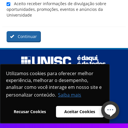
Aceito receber informações de divulgação sobre
oportunidades, promoções, eventos e anúncios da
Universidade
Continuar
Utilizamos cookies para oferecer melhor
Utilizamos cookies para oferecer melhor
experiência, melhorar o desempenho,
experiência, melhorar o desempenho,
analisar como você interage em nosso site e
analisar como você interage em nosso site e
personalizar conteúdo.
personalizar conteúdo.
Saiba mais
Saiba mais
Recusar Cookies
Recusar Cookies
Aceitar Cookies
Aceitar Cookies