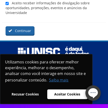
Aceito receber informações de divulgação sobre
oportunidades, promoções, eventos e anúncios da
Universidade
Continuar
Utilizamos cookies para oferecer melhor
Utilizamos cookies para oferecer melhor
experiência, melhorar o desempenho,
experiência, melhorar o desempenho,
analisar como você interage em nosso site e
analisar como você interage em nosso site e
personalizar conteúdo.
personalizar conteúdo.
Saiba mais
Saiba mais
Recusar Cookies
Recusar Cookies
Aceitar Cookies
Aceitar Cookies