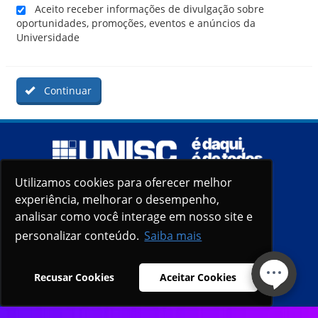
Aceito receber informações de divulgação sobre
oportunidades, promoções, eventos e anúncios da
Universidade
Continuar
Utilizamos cookies para oferecer melhor
Utilizamos cookies para oferecer melhor
experiência, melhorar o desempenho,
experiência, melhorar o desempenho,
analisar como você interage em nosso site e
analisar como você interage em nosso site e
personalizar conteúdo.
personalizar conteúdo.
Saiba mais
Saiba mais
Recusar Cookies
Recusar Cookies
Aceitar Cookies
Aceitar Cookies