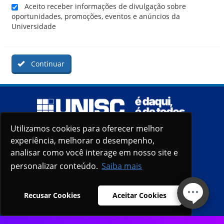
Aceito receber informações de divulgação sobre
oportunidades, promoções, eventos e anúncios da
Universidade
Continuar
Utilizamos cookies para oferecer melhor
Utilizamos cookies para oferecer melhor
experiência, melhorar o desempenho,
experiência, melhorar o desempenho,
analisar como você interage em nosso site e
analisar como você interage em nosso site e
personalizar conteúdo.
personalizar conteúdo.
Saiba mais
Saiba mais
Recusar Cookies
Recusar Cookies
Aceitar Cookies
Aceitar Cookies