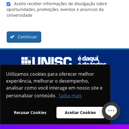
Aceito receber informações de divulgação sobre
oportunidades, promoções, eventos e anúncios da
Universidade
Continuar
Utilizamos cookies para oferecer melhor
Utilizamos cookies para oferecer melhor
experiência, melhorar o desempenho,
experiência, melhorar o desempenho,
analisar como você interage em nosso site e
analisar como você interage em nosso site e
personalizar conteúdo.
personalizar conteúdo.
Saiba mais
Saiba mais
Recusar Cookies
Recusar Cookies
Aceitar Cookies
Aceitar Cookies