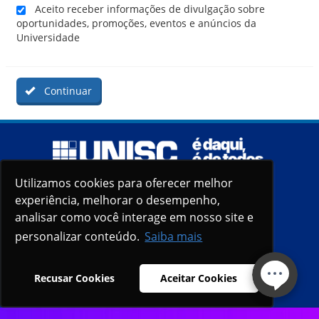
Aceito receber informações de divulgação sobre
oportunidades, promoções, eventos e anúncios da
Universidade
Continuar
Utilizamos cookies para oferecer melhor
Utilizamos cookies para oferecer melhor
experiência, melhorar o desempenho,
experiência, melhorar o desempenho,
analisar como você interage em nosso site e
analisar como você interage em nosso site e
personalizar conteúdo.
personalizar conteúdo.
Saiba mais
Saiba mais
Recusar Cookies
Recusar Cookies
Aceitar Cookies
Aceitar Cookies