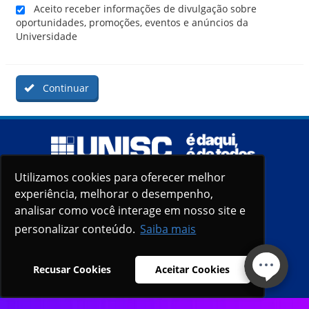
Aceito receber informações de divulgação sobre
oportunidades, promoções, eventos e anúncios da
Universidade
Continuar
Utilizamos cookies para oferecer melhor
Utilizamos cookies para oferecer melhor
experiência, melhorar o desempenho,
experiência, melhorar o desempenho,
analisar como você interage em nosso site e
analisar como você interage em nosso site e
personalizar conteúdo.
personalizar conteúdo.
Saiba mais
Saiba mais
Recusar Cookies
Recusar Cookies
Aceitar Cookies
Aceitar Cookies