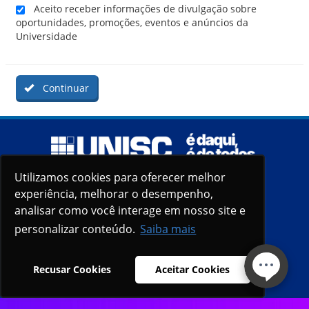
Aceito receber informações de divulgação sobre
oportunidades, promoções, eventos e anúncios da
Universidade
Continuar
Utilizamos cookies para oferecer melhor
Utilizamos cookies para oferecer melhor
experiência, melhorar o desempenho,
experiência, melhorar o desempenho,
analisar como você interage em nosso site e
analisar como você interage em nosso site e
personalizar conteúdo.
personalizar conteúdo.
Saiba mais
Saiba mais
Recusar Cookies
Recusar Cookies
Aceitar Cookies
Aceitar Cookies