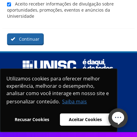
Aceito receber informações de divulgação sobre
oportunidades, promoções, eventos e anúncios da
Universidade
Continuar
Utilizamos cookies para oferecer melhor
Utilizamos cookies para oferecer melhor
experiência, melhorar o desempenho,
experiência, melhorar o desempenho,
analisar como você interage em nosso site e
analisar como você interage em nosso site e
personalizar conteúdo.
personalizar conteúdo.
Saiba mais
Saiba mais
Recusar Cookies
Recusar Cookies
Aceitar Cookies
Aceitar Cookies