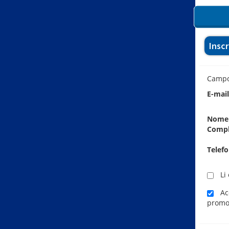
Insc
Camp
E-mai
Nome
Comp
Telef
Li 
Ace
promo