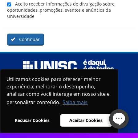
Aceito receber informações de divulgação sobre
oportunidades, promoções, eventos e anúncios da
Universidade
Continuar
Utilizamos cookies para oferecer melhor
Utilizamos cookies para oferecer melhor
experiência, melhorar o desempenho,
experiência, melhorar o desempenho,
analisar como você interage em nosso site e
analisar como você interage em nosso site e
personalizar conteúdo.
personalizar conteúdo.
Saiba mais
Saiba mais
Recusar Cookies
Recusar Cookies
Aceitar Cookies
Aceitar Cookies