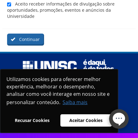
Aceito receber informações de divulgação sobre
oportunidades, promoções, eventos e anúncios da
Universidade
Continuar
Utilizamos cookies para oferecer melhor
Utilizamos cookies para oferecer melhor
experiência, melhorar o desempenho,
experiência, melhorar o desempenho,
analisar como você interage em nosso site e
analisar como você interage em nosso site e
personalizar conteúdo.
personalizar conteúdo.
Saiba mais
Saiba mais
Recusar Cookies
Recusar Cookies
Aceitar Cookies
Aceitar Cookies