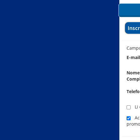
Insc
Camp
E-mai
Nome
Comp
Telef
Li 
Ace
promo