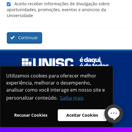
Aceito receber informações de divulgação sobre
oportunidades, promoções, eventos e anúncios da
Universidade
Continuar
Utilizamos cookies para oferecer melhor
Utilizamos cookies para oferecer melhor
experiência, melhorar o desempenho,
experiência, melhorar o desempenho,
analisar como você interage em nosso site e
analisar como você interage em nosso site e
personalizar conteúdo.
personalizar conteúdo.
Saiba mais
Saiba mais
Recusar Cookies
Recusar Cookies
Aceitar Cookies
Aceitar Cookies