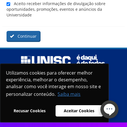
Aceito receber informações de divulgação sobre
oportunidades, promoções, eventos e anúncios da
Universidade
Continuar
Utilizamos cookies para oferecer melhor
Utilizamos cookies para oferecer melhor
experiência, melhorar o desempenho,
experiência, melhorar o desempenho,
analisar como você interage em nosso site e
analisar como você interage em nosso site e
personalizar conteúdo.
personalizar conteúdo.
Saiba mais
Saiba mais
Recusar Cookies
Recusar Cookies
Aceitar Cookies
Aceitar Cookies