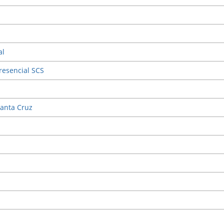
al
resencial SCS
Santa Cruz