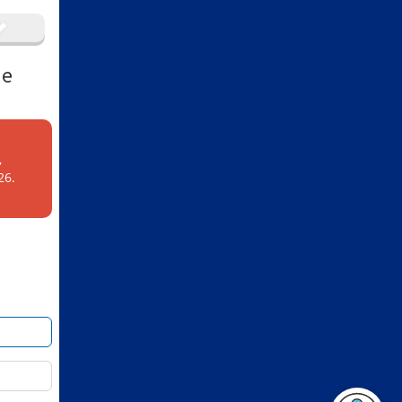
 e
,
26.