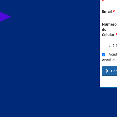
*
Email
*
Número
do
Celular
Li e 
Aceit
eventos 
Con