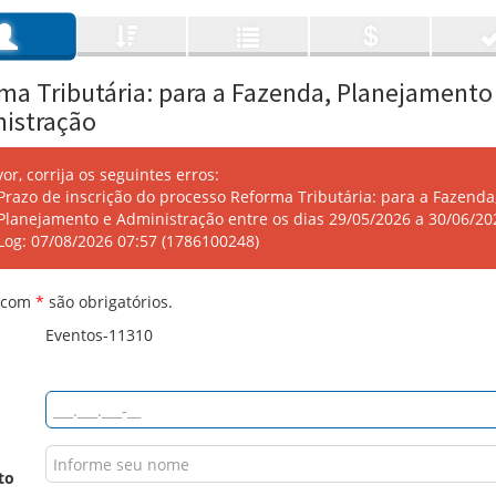
ma Tributária: para a Fazenda, Planejamento
istração
vor, corrija os seguintes erros:
Prazo de inscrição do processo Reforma Tributária: para a Fazenda
Planejamento e Administração entre os dias 29/05/2026 a 30/06/20
Log: 07/08/2026 07:57 (1786100248)
 com
*
são obrigatórios.
Eventos-11310
to