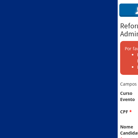
Refor
Admin
Por fa
Campos
Curso
Evento
CPF
*
Nome
Candida