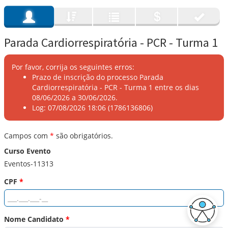
Parada Cardiorrespiratória - PCR - Turma 1
Por favor, corrija os seguintes erros:
Prazo de inscrição do processo Parada
Cardiorrespiratória - PCR - Turma 1 entre os dias
08/06/2026 a 30/06/2026.
Log: 07/08/2026 18:06 (1786136806)
Campos com
*
são obrigatórios.
Curso Evento
Eventos-11313
CPF
*
Nome Candidato
*