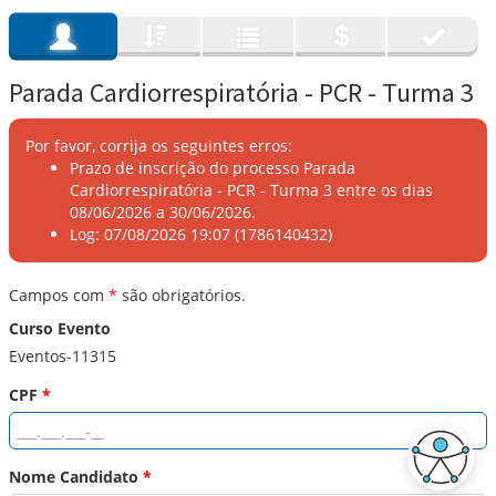
Parada Cardiorrespiratória - PCR - Turma 3
Por favor, corrija os seguintes erros:
Prazo de inscrição do processo Parada
Cardiorrespiratória - PCR - Turma 3 entre os dias
08/06/2026 a 30/06/2026.
Log: 07/08/2026 19:07 (1786140432)
Campos com
*
são obrigatórios.
Curso Evento
Eventos-11315
CPF
*
Nome Candidato
*