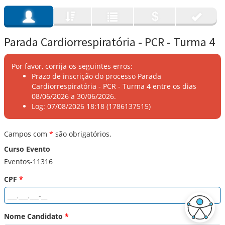
Parada Cardiorrespiratória - PCR - Turma 4
Por favor, corrija os seguintes erros:
Prazo de inscrição do processo Parada
Cardiorrespiratória - PCR - Turma 4 entre os dias
08/06/2026 a 30/06/2026.
Log: 07/08/2026 18:18 (1786137515)
Campos com
*
são obrigatórios.
Curso Evento
Eventos-11316
CPF
*
Nome Candidato
*