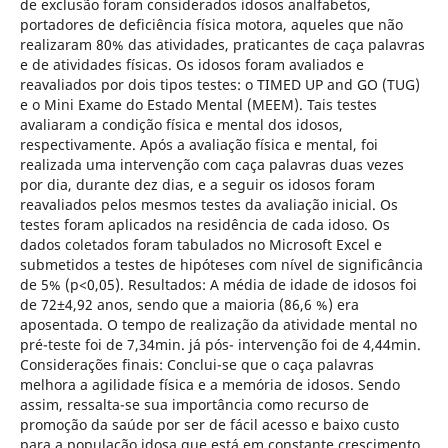
de exclusão foram considerados idosos analfabetos,
portadores de deficiência física motora, aqueles que não
realizaram 80% das atividades, praticantes de caça palavras
e de atividades físicas. Os idosos foram avaliados e
reavaliados por dois tipos testes: o TIMED UP and GO (TUG)
e o Mini Exame do Estado Mental (MEEM). Tais testes
avaliaram a condição física e mental dos idosos,
respectivamente. Após a avaliação física e mental, foi
realizada uma intervenção com caça palavras duas vezes
por dia, durante dez dias, e a seguir os idosos foram
reavaliados pelos mesmos testes da avaliação inicial. Os
testes foram aplicados na residência de cada idoso. Os
dados coletados foram tabulados no Microsoft Excel e
submetidos a testes de hipóteses com nível de significância
de 5% (p<0,05). Resultados: A média de idade de idosos foi
de 72±4,92 anos, sendo que a maioria (86,6 %) era
aposentada. O tempo de realização da atividade mental no
pré-teste foi de 7,34min. já pós- intervenção foi de 4,44min.
Considerações finais: Conclui-se que o caça palavras
melhora a agilidade física e a memória de idosos. Sendo
assim, ressalta-se sua importância como recurso de
promoção da saúde por ser de fácil acesso e baixo custo
para a população idosa que está em constante crescimento