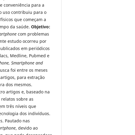
e conveniência para a
 uso contribuiu para o
 físicos que começam a
campo da saúde.
Objetivo:
artphone
com problemas
nte estudo ocorreu por
publicados em periódicos
ilacs, Medline, Pubmed e
hone, Smartphone and
usca foi entre os meses
artigos, para extração
tura dos mesmos.
ro artigos e, baseado na
 relatos sobre as
m três níveis que
ecnologia dos indivíduos.
ais. Pautado nas
rtphone
, devido ao