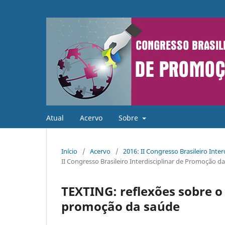
Atual
Acervo
Sobre
Início
/
Acervo
/
2016: II Congresso Brasileiro Int
II Congresso Brasileiro Interdisciplinar de Promoção d
TEXTING: reflexões sobre o
promoção da saúde