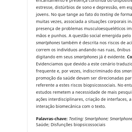
encantamento e presença contínua do dispositi
estresse, distúrbios de sono e depressão, em es
jovens. No que tange ao fato do
texting
de forma 
muitas vezes, associada a situações corporais i
presença de problemas musculoesqueléticos im
mãos e punhos. A questão social emergida pelo 
smartphones
também é descrita nos riscos de aci
correm os indivíduos andando nas ruas, ônibus 
digitando em seus
smartphones
já é evidente
.
Co
Evidenciamos que devido a este cenário traduzi
frequente e, por vezes, indiscriminado dos
smar
promoção da saúde devam ser direcionadas para
referente a estes riscos biopsicossociais. No ent
estudos remetem a necessidade de mais pesqui
ações interdisciplinares, criação de interfaces, a
interação biomecânica com o texto.
Palavras-chave:
Texting; Smartphone;
Smartphon
Saúde; Disfunções biopsicossociais