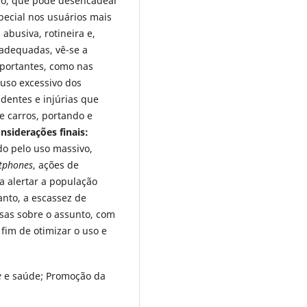
vo, que pode desencadear
pecial nos usuários mais
abusiva, rotineira e,
nadequadas, vê-se a
portantes, como nas
uso excessivo dos
dentes e injúrias que
e carros, portando e
nsiderações finais:
do pelo uso massivo,
tphones
, ações de
 alertar a população
anto, a escassez de
sas sobre o assunto, com
 fim de otimizar o uso e
e
e saúde; Promoção da