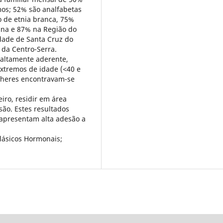
imos; 52% são analfabetas
 de etnia branca, 75%
ana e 87% na Região do
dade de Santa Cruz do
 da Centro-Serra.
 altamente aderente,
extremos de idade (˂40 e
lheres encontravam-se
eiro, residir em área
ão. Estes resultados
 apresentam alta adesão a
lásicos Hormonais;