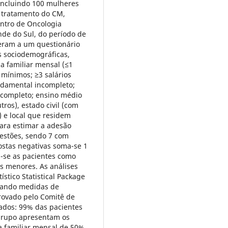
incluindo 100 mulheres
 tratamento do CM,
ntro de Oncologia
nde do Sul, do período de
eram a um questionário
s sociodemográficas,
da familiar mensal (≤1
s mínimos; ≥3 salários
ndamental incompleto;
ncompleto; ensino médio
tros), estado civil (com
) e local que residem
Para estimar a adesão
uestões, sendo 7 com
ostas negativas soma-se 1
m-se as pacientes como
es menores. As análises
ístico Statistical Package
egando medidas de
provado pelo Comitê de
tados: 99% das pacientes
grupo apresentam os
a familiar mensal de 50%