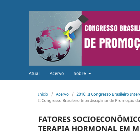
Atual
Acervo
Sobre
Início
/
Acervo
/
2016: II Congresso Brasileiro Int
II Congresso Brasileiro Interdisciplinar de Promoção d
FATORES SOCIOECONÔMICO
TERAPIA HORMONAL EM M