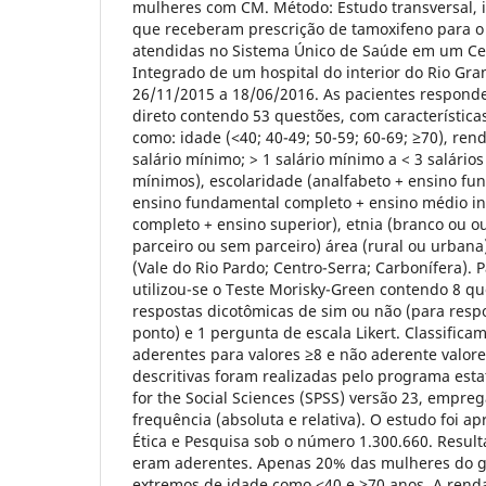
mulheres com CM. Método: Estudo transversal, 
que receberam prescrição de tamoxifeno para o
atendidas no Sistema Único de Saúde em um Ce
Integrado de um hospital do interior do Rio Gra
26/11/2015 a 18/06/2016. As pacientes respond
direto contendo 53 questões, com característica
como: idade (˂40; 40-49; 50-59; 60-69; ≥70), ren
salário mínimo; > 1 salário mínimo a < 3 salário
mínimos), escolaridade (analfabeto + ensino fu
ensino fundamental completo + ensino médio i
completo + ensino superior), etnia (branco ou ou
parceiro ou sem parceiro) área (rural ou urbana
(Vale do Rio Pardo; Centro-Serra; Carbonífera). 
utilizou-se o Teste Morisky-Green contendo 8 q
respostas dicotômicas de sim ou não (para resp
ponto) e 1 pergunta de escala Likert. Classifica
aderentes para valores ≥8 e não aderente valor
descritivas foram realizadas pelo programa estat
for the Social Sciences (SPSS) versão 23, empr
frequência (absoluta e relativa). O estudo foi a
Ética e Pesquisa sob o número 1.300.660. Resul
eram aderentes. Apenas 20% das mulheres do 
extremos de idade como ˂40 e ≥70 anos. A rend