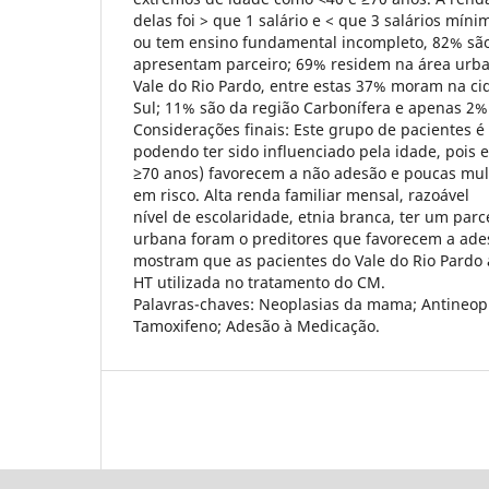
delas foi > que 1 salário e < que 3 salários mín
ou tem ensino fundamental incompleto, 82% são
apresentam parceiro; 69% residem na área urb
Vale do Rio Pardo, entre estas 37% moram na ci
Sul; 11% são da região Carbonífera e apenas 2%
Considerações finais: Este grupo de pacientes é
podendo ter sido influenciado pela idade, pois 
≥70 anos) favorecem a não adesão e poucas mu
em risco. Alta renda familiar mensal, razoável
nível de escolaridade, etnia branca, ter um parc
urbana foram o preditores que favorecem a ades
mostram que as pacientes do Vale do Rio Pardo
HT utilizada no tratamento do CM.
Palavras-chaves: Neoplasias da mama; Antineop
Tamoxifeno; Adesão à Medicação.