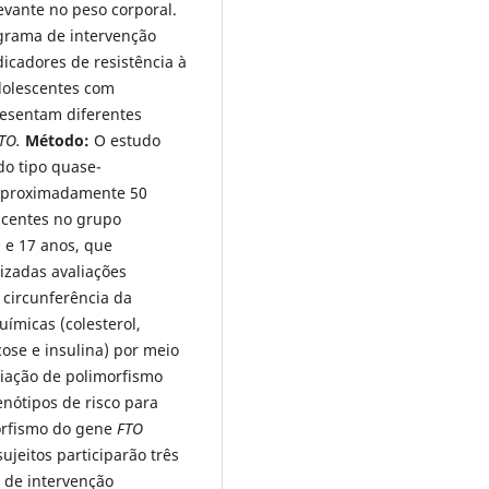
evante no peso corporal.
ograma de intervenção
dicadores de resistência à
 adolescentes com
esentam diferentes
TO.
Método:
O estudo
do tipo quase-
aproximadamente 50
scentes no grupo
 e 17 anos, que
izadas avaliações
 circunferência da
uímicas (colesterol,
icose e insulina) por meio
iação de polimorfismo
enótipos de risco para
morfismo do gene
FTO
ujeitos participarão três
 de intervenção