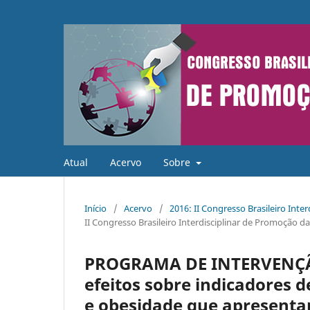
Atual
Acervo
Sobre
Início
/
Acervo
/
2016: II Congresso Brasileiro Int
II Congresso Brasileiro Interdisciplinar de Promoção d
PROGRAMA DE INTERVENÇÃ
efeitos sobre indicadores 
e obesidade que apresenta