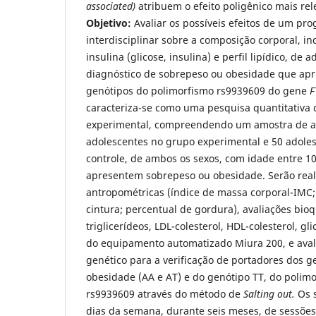
associated)
atribuem o efeito poligênico mais rel
Objetivo:
Avaliar os possíveis efeitos de um pr
interdisciplinar sobre a composição corporal, in
insulina (glicose, insulina) e perfil lipídico, de
diagnóstico de sobrepeso ou obesidade que apr
genótipos do polimorfismo rs9939609 do gene
F
caracteriza-se como uma pesquisa quantitativa 
experimental, compreendendo um amostra de 
adolescentes no grupo experimental e 50 adole
controle, de ambos os sexos, com idade entre 10
apresentem sobrepeso ou obesidade. Serão real
antropométricas (índice de massa corporal-IMC;
cintura; percentual de gordura), avaliações bioq
triglicerídeos, LDL-colesterol, HDL-colesterol, gl
do equipamento automatizado Miura 200, e aval
genético para a verificação de portadores dos g
obesidade (AA e AT) e do genótipo TT, do poli
rs9939609 através do método de
Salting out.
Os s
dias da semana, durante seis meses, de sessões