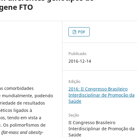
 gene FTO
PDF
Publicado
2016-12-14
Edição
as comorbidades
2016: II Congresso Brasileiro
Interdisciplinar de Promoção da
te mundialmente, podendo
Saúde
riedade de resultados
éticos ligados à
Seção
os, tendo em vista a
II Congresso Brasileiro
. Os polimorfismos de
Interdisciplinar de Promoção da
 (fat-mass and obesity-
Saúde