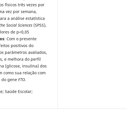
s físicos três vezes por
uma vez por semana,
ra a análise estatística
the Social Sciences
(SPSS),
lores de p<0,05
os
: Com o presente
eitos positivos do
os parâmetros avaliados,
, e melhora do perfil
na (glicose, insulina) dos
em como sua relação com
9 do gene
FTO
.
e; Saúde Escolar;