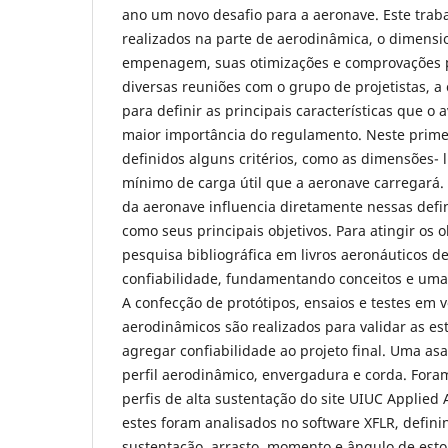
ano um novo desafio para a aeronave. Este trab
realizados na parte de aerodinâmica, o dimens
empenagem, suas otimizações e comprovações pr
diversas reuniões com o grupo de projetistas, a
para definir as principais características que o 
maior importância do regulamento. Neste prim
definidos alguns critérios, como as dimensões- 
mínimo de carga útil que a aeronave carregará.
da aeronave influencia diretamente nessas defi
como seus principais objetivos. Para atingir os o
pesquisa bibliográfica em livros aeronáuticos d
confiabilidade, fundamentando conceitos e uma
A confecção de protótipos, ensaios e testes em
aerodinâmicos são realizados para validar as est
agregar confiabilidade ao projeto final. Uma asa
perfil aerodinâmico, envergadura e corda. Fora
perfis de alta sustentação do site UIUC Applie
estes foram analisados no software XFLR, defini
sustentação, arrasto, momento e ângulo de esto