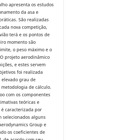
alho apresenta os estudos
ionamento da asa e
áticas. São realizadas
 cada nova competição,
avião terá e os pontos de
eiro momento são
limite, o peso máximo e o
 O projeto aerodinâmico
nições, e estes servem
bjetivos foi realizada
e elevado grau de
 metodologia de cálculo.
 voo com os componentes
imativas teóricas e
 é caracterizada por
m selecionados alguns
d Aerodynamics Group e
ndo os coeficientes de
l, de acordo com seu