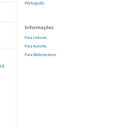
Português
Informações
Para Leitores
Para Autores
Para Bibliotecários
o e