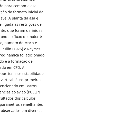
ido para compor a asa.
ção do formato inicial da
ave. A planta da asa é
ligada às restrições de
ante, que foram definidas
 onde o fluxo do motor é
nto, número de Mach e
 Pullin (1976) e Raymer
erodinâmica foi adicionado
ido e a formação de
sado em CFD. A
orcionasse estabilidade
 vertical. Suas primeiras
encionado em Barros
uencias ao avião (PULLIN
sultados dos cálculos
parâmetros semelhantes
r observados em diversas