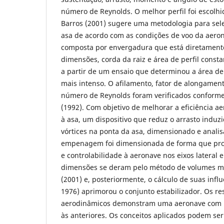
número de Reynolds. O melhor perfil foi escolh
Barros (2001) sugere uma metodologia para sele
asa de acordo com as condições de voo da aeron
composta por envergadura que está diretamente 
dimensões, corda da raiz e área de perfil const
a partir de um ensaio que determinou a área de
mais intenso. O afilamento, fator de alongame
número de Reynolds foram verificados conforme
(1992). Com objetivo de melhorar a eficiência a
à asa, um dispositivo que reduz o arrasto induz
vórtices na ponta da asa, dimensionado e anali
empenagem foi dimensionada de forma que prop
e controlabilidade à aeronave nos eixos lateral e
dimensões se deram pelo método de volumes m
(2001) e, posteriormente, o cálculo de suas infl
1976) aprimorou o conjunto estabilizador. Os re
aerodinâmicos demonstram uma aeronave com 
às anteriores. Os conceitos aplicados podem se