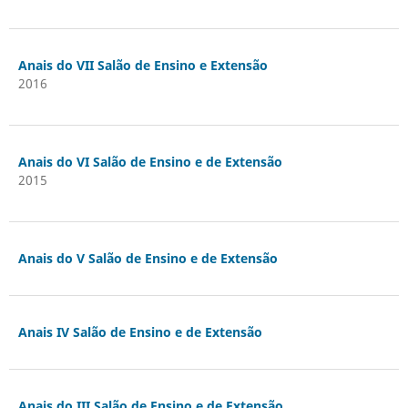
Anais do VII Salão de Ensino e Extensão
2016
Anais do VI Salão de Ensino e de Extensão
2015
Anais do V Salão de Ensino e de Extensão
Anais IV Salão de Ensino e de Extensão
Anais do III Salão de Ensino e de Extensão