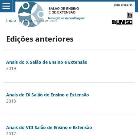
Início
/
Edições anteriores
Edições anteriores
Anais do X Salão de Ensino e Extensão
2019
Anais do IX Salão de Ensino e Extensão
2018
Anais do VIII Salão de Ensino e Extensão
2017