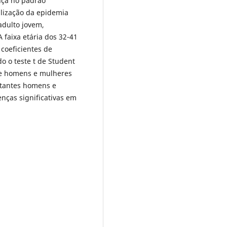
nça no padrão
lização da epidemia
adulto jovem,
 faixa etária dos 32-41
coeficientes de
o o teste t de Student
ue homens e mulheres
bitantes homens e
ças significativas em