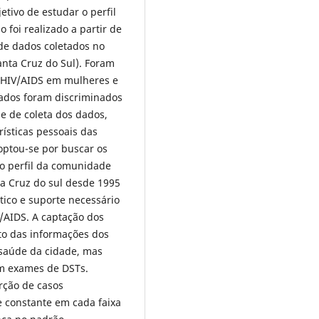
etivo de estudar o perfil
 foi realizado a partir de
de dados coletados no
nta Cruz do Sul). Foram
e HIV/AIDS em mulheres e
ados foram discriminados
de de coleta dos dados,
rísticas pessoais das
optou-se por buscar os
o perfil da comunidade
a Cruz do sul desde 1995
tico e suporte necessário
V/AIDS. A captação dos
to das informações dos
 saúde da cidade, mas
am exames de DSTs.
rção de casos
e constante em cada faixa