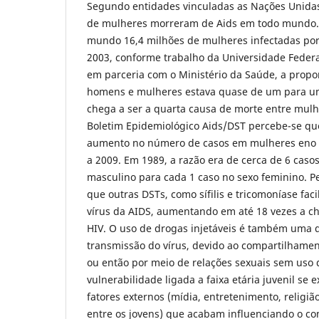
Segundo entidades vinculadas as Nações Unidas
de mulheres morreram de Aids em todo mundo. 
mundo 16,4 milhões de mulheres infectadas por
2003, conforme trabalho da Universidade Federal
em parceria com o Ministério da Saúde, a propo
homens e mulheres estava quase de um para um
chega a ser a quarta causa de morte entre mulh
Boletim Epidemiológico Aids/DST percebe-se q
aumento no número de casos em mulheres eno B
a 2009. Em 1989, a razão era de cerca de 6 caso
masculino para cada 1 caso no sexo feminino. 
que outras DSTs, como sífilis e tricomoníase fac
vírus da AIDS, aumentando em até 18 vezes a c
HIV. O uso de drogas injetáveis é também uma d
transmissão do vírus, devido ao compartilhamen
ou então por meio de relações sexuais sem uso d
vulnerabilidade ligada a faixa etária juvenil se e
fatores externos (mídia, entretenimento, religiã
entre os jovens) que acabam influenciando o 