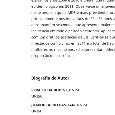
etária nos anos 2009 e 2010 e uma nítida muda
epidemiológico em 2011. Observa-se uma juveni
neste ano, em que a AIDS é mais prevalente no 
principalmente nos indivíduos de 22 a 31 anos. A
anos mantém-se como a que apresenta maiores 
incidência em todo o período estudado. Aplicand
com um grau de aceitação de 5%, verifica-se q
infectados com o vírus em 2011 e o total de ha
mulheres no mesmo ano, não apresentam diferen
proporção de ocorrências.
Biografia do Autor
VERA LUCIA BODINI, UNISC
UNISC
JUAN RICARDO BASTIAN, UNISC
UNISC