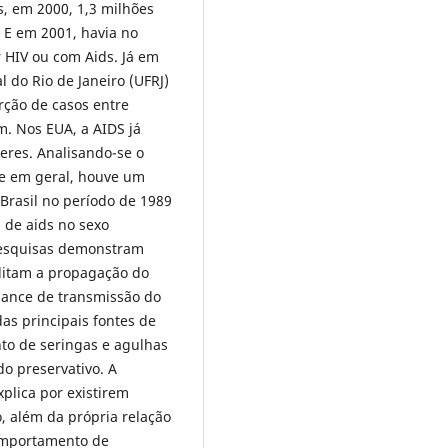
, em 2000, 1,3 milhões
E em 2001, havia no
 HIV ou com Aids. Já em
 do Rio de Janeiro (UFRJ)
rção de casos entre
. Nos EUA, a AIDS já
eres. Analisando-se o
ue em geral, houve um
rasil no período de 1989
s de aids no sexo
Pesquisas demonstram
ilitam a propagação do
hance de transmissão do
as principais fontes de
to de seringas e agulhas
o preservativo. A
xplica por existirem
o, além da própria relação
comportamento de