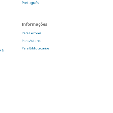
Português
Informações
Para Leitores
Para Autores
Para Bibliotecários
o e