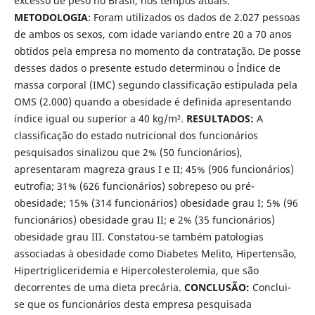
excesso de peso no Brasil, nos tempos atuais.
METODOLOGIA
: Foram utilizados os dados de 2.027 pessoas
de ambos os sexos, com idade variando entre 20 a 70 anos
obtidos pela empresa no momento da contratação. De posse
desses dados o presente estudo determinou o Índice de
massa corporal (IMC) segundo classificação estipulada pela
OMS (2.000) quando a obesidade é definida apresentando
índice igual ou superior a 40 kg/m².
RESULTADOS:
A
classificação do estado nutricional dos funcionários
pesquisados sinalizou que 2% (50 funcionários),
apresentaram magreza graus I e II; 45% (906 funcionários)
eutrofia; 31% (626 funcionários) sobrepeso ou pré-
obesidade; 15% (314 funcionários) obesidade grau I; 5% (96
funcionários) obesidade grau II; e 2% (35 funcionários)
obesidade grau III. Constatou-se também patologias
associadas à obesidade como Diabetes Melito, Hipertensão,
Hipertrigliceridemia e Hipercolesterolemia, que são
decorrentes de uma dieta precária.
CONCLUSÃO:
Conclui-
se que os funcionários desta empresa pesquisada