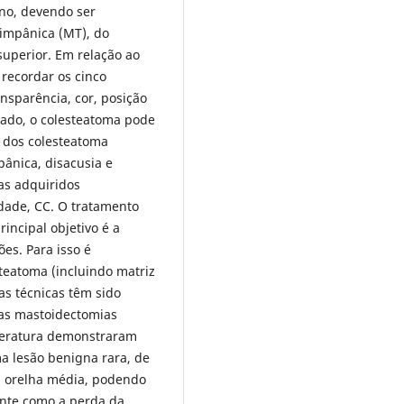
rno, devendo ser
impânica (MT), do
superior. Em relação ao
recordar os cinco
nsparência, cor, posição
zado, o colesteatoma pode
 dos colesteatoma
ânica, disacusia e
as adquiridos
dade, CC. O tratamento
incipal objetivo é a
es. Para isso é
steatoma (incluindo matriz
as técnicas têm sido
 as mastoidectomias
iteratura demonstraram
a lesão benigna rara, de
a orelha média, podendo
ente como a perda da