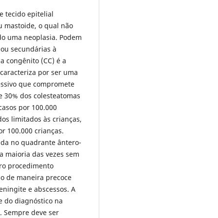
 tecido epitelial
u mastoide, o qual não
ado uma neoplasia. Podem
 ou secundárias à
a congênito (CC) é a
caracteriza por ser uma
essivo que compromete
de 30% dos colesteatomas
casos por 100.000
os limitados às crianças,
r 100.000 crianças.
da no quadrante ântero-
a maioria das vezes sem
tro procedimento
ado de maneira precoce
eningite e abscessos. A
e do diagnóstico na
. Sempre deve ser