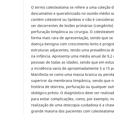
O termo colesteatoma se refere a uma coleção de
descamativo e queratinizado no ouvido médio o
contém colesterol ou lipídeos e não é consider
ser decorrentes de lesões primárias (congênito)
perfuração timpânica ou cirurgia. O colesteatom
forma mais rara de apresentação, sendo que se 
doença benigna com crescimento lento e progr
estruturas adjacentes, tendo uma prevalência 
na infância. Apresenta uma média anual de 9,2 
pessoas de todas as idades, sendo que em estud
a incidência varia de aproximadamente 5 a 15 po
Manifesta-se como uma massa branca ou perola
superiror da membrana timpânica, sendo que n
história de otorreia, perfuração ou qualquer ou
otológico prévio. O diagnóstico deve ser realiz
para evitar complicações, como, por exemplo, m
realização de uma otoscopia cuidadosa é a chav
grande maioria dos pacientes com colesteatoma