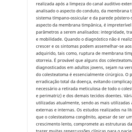
realizada após a limpeza do canal auditivo exte
analisado o aspecto do conduto, da membrana t
sistema tímpano-ossicular e da parede póstero-
aspecto da membrana timpânica, é impreterível 
parâmetros a serem analisados: integridade, tra
e mobilidade. Quando o diagnóstico não é reali
crescer e os sintomas podem assemelhar-se aos
adquirido, tais como, ruptura de membrana timp
otorreia. É provável que alguns dos colesteatom
diagnosticados em adultos jovens, sejam na ver
do colesteatoma é essencialmente cirúrgico. O pr
erradicação total da doença, evitando complicaçõ
necessário a retirada meticulosa de todo o cole
e perimatriz) e dos demais tecidos doentes. Vári
utilizadas atualmente, sendo as mais utilizadas
externas e internas. Os estudos realizados na l
que o colesteatoma congênito, apesar de ser um
crescimento lento, compromete as estruturas d
trazer muitas repercussões clínicas para o paci