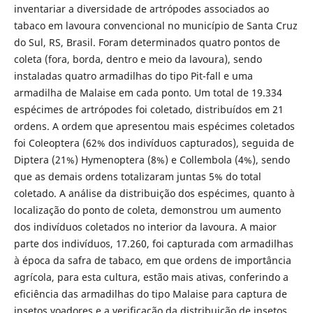
inventariar a diversidade de artrópodes associados ao
tabaco em lavoura convencional no município de Santa Cruz
do Sul, RS, Brasil. Foram determinados quatro pontos de
coleta (fora, borda, dentro e meio da lavoura), sendo
instaladas quatro armadilhas do tipo Pit-fall e uma
armadilha de Malaise em cada ponto. Um total de 19.334
espécimes de artrópodes foi coletado, distribuídos em 21
ordens. A ordem que apresentou mais espécimes coletados
foi Coleoptera (62% dos indivíduos capturados), seguida de
Diptera (21%) Hymenoptera (8%) e Collembola (4%), sendo
que as demais ordens totalizaram juntas 5% do total
coletado. A análise da distribuição dos espécimes, quanto à
localização do ponto de coleta, demonstrou um aumento
dos indivíduos coletados no interior da lavoura. A maior
parte dos indivíduos, 17.260, foi capturada com armadilhas
à época da safra de tabaco, em que ordens de importância
agrícola, para esta cultura, estão mais ativas, conferindo a
eficiência das armadilhas do tipo Malaise para captura de
insetos voadores e a verificação da distribuição de insetos