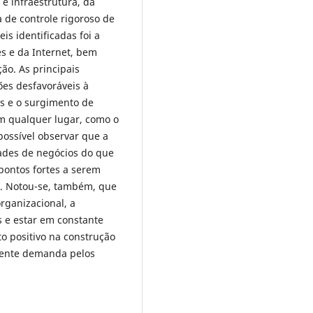
 e infraestrutura, da
 de controle rigoroso de
is identificadas foi a
s e da Internet, bem
ão. As principais
ões desfavoráveis à
s e o surgimento de
m qualquer lugar, como o
ossível observar que a
des de negócios do que
ontos fortes a serem
s. Notou-se, também, que
rganizacional, a
 e estar em constante
o positivo na construção
scente demanda pelos