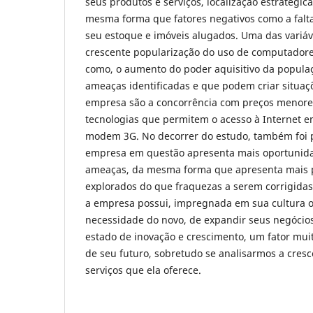
seus produtos e serviços, localização estratégica
mesma forma que fatores negativos como a falta
seu estoque e imóveis alugados. Uma das variáve
crescente popularização do uso de computadore
como, o aumento do poder aquisitivo da populaç
ameaças identificadas e que podem criar situaç
empresa são a concorrência com preços menore
tecnologias que permitem o acesso à Internet e
modem 3G. No decorrer do estudo, também foi p
empresa em questão apresenta mais oportunida
ameaças, da mesma forma que apresenta mais p
explorados do que fraquezas a serem corrigida
a empresa possui, impregnada em sua cultura o
necessidade do novo, de expandir seus negócios
estado de inovação e crescimento, um fator muit
de seu futuro, sobretudo se analisarmos a cre
serviços que ela oferece.