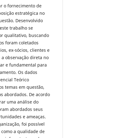
tar o fornecimento de
posição estratégica no
uestão. Desenvolvido
este trabalho se
or qualitativo, buscando
os foram coletados
os, ex-sócios, clientes e
e a observação direta no
ar e fundamental para
namento. Os dados
encial Teórico
 os temas em questão,
s abordados. De acordo
rar uma análise do
oram abordados seus
ortunidades e ameaças.
anização, foi possível
a, como a qualidade de