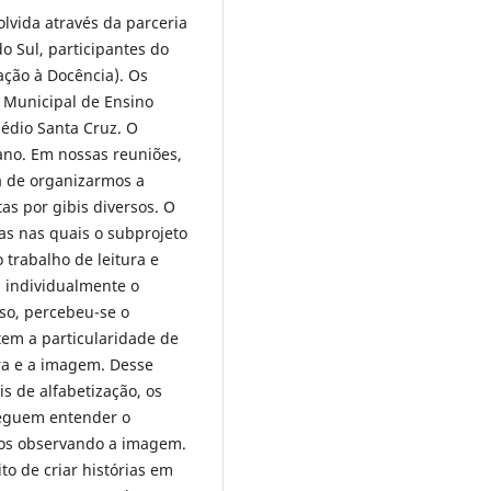
lvida através da parceria
o Sul, participantes do
ação à Docência). Os
a Municipal de Ensino
édio Santa Cruz. O
 ano. Em nossas reuniões,
ia de organizarmos a
as por gibis diversos. O
las nas quais o subprojeto
trabalho de leitura e
s individualmente o
sso, percebeu-se o
tem a particularidade de
vra e a imagem. Desse
s de alfabetização, os
seguem entender o
tros observando a imagem.
to de criar histórias em