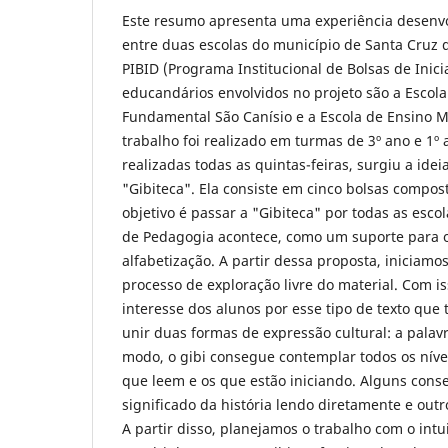
Este resumo apresenta uma experiência desenvo
entre duas escolas do município de Santa Cruz d
PIBID (Programa Institucional de Bolsas de Inici
educandários envolvidos no projeto são a Escol
Fundamental São Canísio e a Escola de Ensino M
trabalho foi realizado em turmas de 3º ano e 1º
realizadas todas as quintas-feiras, surgiu a ide
"Gibiteca". Ela consiste em cinco bolsas compost
objetivo é passar a "Gibiteca" por todas as esco
de Pedagogia acontece, como um suporte para o 
alfabetização. A partir dessa proposta, iniciamo
processo de exploração livre do material. Com i
interesse dos alunos por esse tipo de texto que 
unir duas formas de expressão cultural: a pala
modo, o gibi consegue contemplar todos os nívei
que leem e os que estão iniciando. Alguns con
significado da história lendo diretamente e ou
A partir disso, planejamos o trabalho com o intui