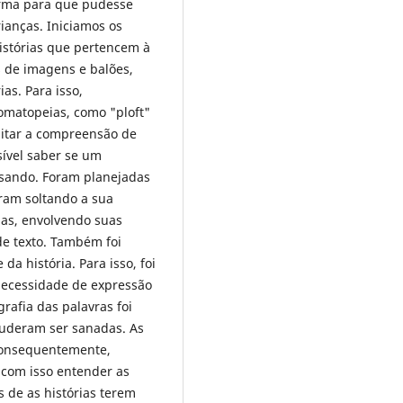
urma para que pudesse
rianças. Iniciamos os
histórias que pertencem à
 de imagens e balões,
as. Para isso,
nomatopeias, como "ploft"
litar a compreensão de
sível saber se um
sando. Foram planejadas
oram soltando a sua
ias, envolvendo suas
de texto. Também foi
a história. Para isso, foi
 necessidade de expressão
rafia das palavras foi
puderam ser sanadas. As
 consequentemente,
 com isso entender as
s de as histórias terem