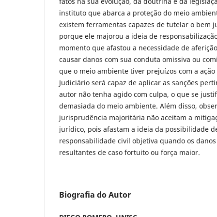
fatos na sua evolução, da doutrina e da legislaç
instituto que abarca a proteção do meio ambient
existem ferramentas capazes de tutelar o bem jur
porque ele majorou a ideia de responsabilizaçã
momento que afastou a necessidade de aferição
causar danos com sua conduta omissiva ou comi
que o meio ambiente tiver prejuízos com a ação 
Judiciário será capaz de aplicar as sanções per
autor não tenha agido com culpa, o que se justi
demasiada do meio ambiente. Além disso, obser
jurisprudência majoritária não aceitam a mitig
jurídico, pois afastam a ideia da possibilidade 
responsabilidade civil objetiva quando os dano
resultantes de caso fortuito ou força maior.
Biografia do Autor