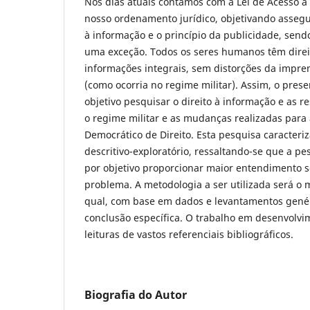
Nos dias atuais contamos com a Lei de Acesso 
nosso ordenamento jurídico, objetivando assegu
à informação e o princípio da publicidade, send
uma exceção. Todos os seres humanos têm direi
informações integrais, sem distorções da impre
(como ocorria no regime militar). Assim, o pres
objetivo pesquisar o direito à informação e as r
o regime militar e as mudanças realizadas para
Democrático de Direito. Esta pesquisa caracteriz
descritivo-exploratório, ressaltando-se que a pe
por objetivo proporcionar maior entendimento 
problema. A metodologia a ser utilizada será o 
qual, com base em dados e levantamentos genér
conclusão específica. O trabalho em desenvolvi
leituras de vastos referenciais bibliográficos.
Biografia do Autor