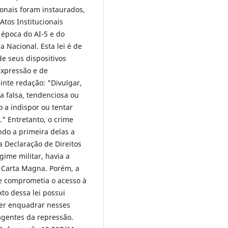
ionais foram instaurados,
Atos Institucionais
à época do AI-5 e do
a Nacional. Esta lei é de
e seus dispositivos
expressão e de
inte redação: "Divulgar,
a falsa, tendenciosa ou
 a indispor ou tentar
." Entretanto, o crime
ndo a primeira delas a
a Declaração de Direitos
ime militar, havia a
 Carta Magna. Porém, a
s e comprometia o acesso à
to dessa lei possui
der enquadrar nesses
agentes da repressão.