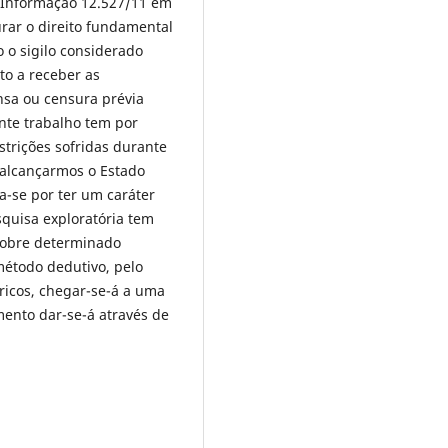
à Informação 12.527/11 em
rar o direito fundamental
o o sigilo considerado
to a receber as
nsa ou censura prévia
ente trabalho tem por
estrições sofridas durante
 alcançarmos o Estado
a-se por ter um caráter
squisa exploratória tem
sobre determinado
método dedutivo, pelo
icos, chegar-se-á a uma
mento dar-se-á através de