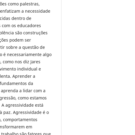
ções como palestras,
 enfatizam a necessidade
cidas dentro de
os com os educadores
iolência são construções
noções podem ser
tir sobre a questão de
ão é necessariamente algo
, como nos diz Jares
lvimento individual e
olenta. Aprender a
s fundamentos da
 aprenda a lidar com a
agressão, como estamos
A agressividade está
à paz. Agressividade é o
ém, comportamentos
ransformarem em
 trabalho são fatores que