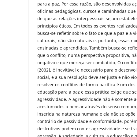
para a paz. Por essa razão, são desenvolvidas a
oficinas pedagógicas, cursos e caminhadas que
de que as relações interpessoais sejam estabele
princípios éticos. Em todos os eventos realizad
busca-se refletir sobre o fato de que a paz e a v
culturais, não são naturais e, portanto, essas 
ensinadas e aprendidas. Também busca-se refle
que o conflito, numa perspectiva propositiva, n
negativo e que mereça ser combatido. O conflito
(2002), é inevitável e necessário para o desenvo
social, e a sua resolução deve ser justa e não vi
resolver os conflitos de forma pacífica é um do
educação para a paz e essa prática exige que se
agressividade. A agressividade não é somente 
acostumados a pensar através do senso comum. 
inserida na natureza humana e ela não se opõe 
contrário de passividade e conformidade, por
destrutivos podem conter agressividade e se t
agressão. A sociedade, a cultura, a educação e o