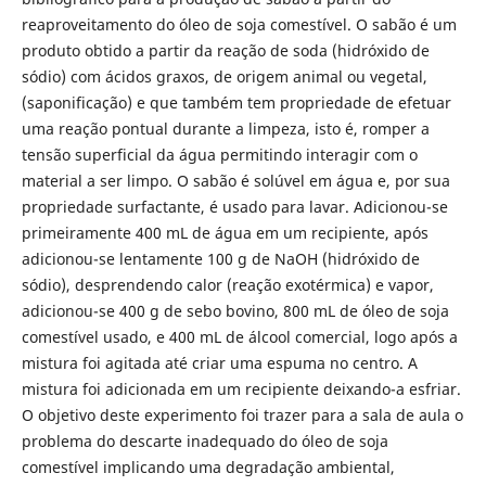
reaproveitamento do óleo de soja comestível. O sabão é um
produto obtido a partir da reação de soda (hidróxido de
sódio) com ácidos graxos, de origem animal ou vegetal,
(saponificação) e que também tem propriedade de efetuar
uma reação pontual durante a limpeza, isto é, romper a
tensão superficial da água permitindo interagir com o
material a ser limpo. O sabão é solúvel em água e, por sua
propriedade surfactante, é usado para lavar. Adicionou-se
primeiramente 400 mL de água em um recipiente, após
adicionou-se lentamente 100 g de NaOH (hidróxido de
sódio), desprendendo calor (reação exotérmica) e vapor,
adicionou-se 400 g de sebo bovino, 800 mL de óleo de soja
comestível usado, e 400 mL de álcool comercial, logo após a
mistura foi agitada até criar uma espuma no centro. A
mistura foi adicionada em um recipiente deixando-a esfriar.
O objetivo deste experimento foi trazer para a sala de aula o
problema do descarte inadequado do óleo de soja
comestível implicando uma degradação ambiental,