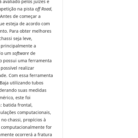
 avaliado pelos juízes e
mpetição na pista
off Road
,
 Antes de começar a
ue esteja de acordo com
ento. Para obter melhores
hassi seja leve,
 principalmente a
zado um
software
de
 possui uma ferramenta
possível realizar
ade. Com essa ferramenta
Baja utilizando tubos
iderando suas medidas
érico, este foi
 batida frontal,
mulações computacionais,
s no chassi, propícios à
da computacionalmente for
amente ocorrerá a fratura