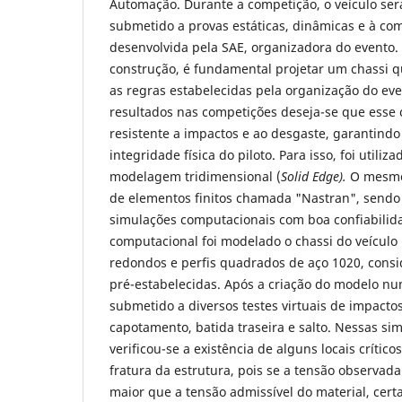
Automação. Durante a competição, o veículo será
submetido a provas estáticas, dinâmicas e à co
desenvolvida pela SAE, organizadora do evento.
construção, é fundamental projetar um chassi q
as regras estabelecidas pela organização do ev
resultados nas competições deseja-se que esse c
resistente a impactos e ao desgaste, garantindo
integridade física do piloto. Para isso, foi utili
modelagem tridimensional (
Solid Edge).
O mesmo
de elementos finitos chamada "Nastran", sendo 
simulações computacionais com boa confiabilid
computacional foi modelado o chassi do veículo 
redondos e perfis quadrados de aço 1020, cons
pré-estabelecidas. Após a criação do modelo num
submetido a diversos testes virtuais de impactos:
capotamento, batida traseira e salto. Nessas si
verificou-se a existência de alguns locais crítico
fratura da estrutura, pois se a tensão observa
maior que a tensão admissível do material, cert