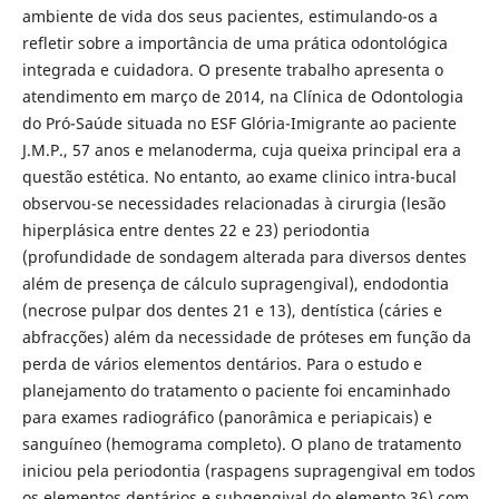
ambiente de vida dos seus pacientes, estimulando-os a
refletir sobre a importância de uma prática odontológica
integrada e cuidadora. O presente trabalho apresenta o
atendimento em março de 2014, na Clínica de Odontologia
do Pró-Saúde situada no ESF Glória-Imigrante ao paciente
J.M.P., 57 anos e melanoderma, cuja queixa principal era a
questão estética. No entanto, ao exame clinico intra-bucal
observou-se necessidades relacionadas à cirurgia (lesão
hiperplásica entre dentes 22 e 23) periodontia
(profundidade de sondagem alterada para diversos dentes
além de presença de cálculo supragengival), endodontia
(necrose pulpar dos dentes 21 e 13), dentística (cáries e
abfracções) além da necessidade de próteses em função da
perda de vários elementos dentários. Para o estudo e
planejamento do tratamento o paciente foi encaminhado
para exames radiográfico (panorâmica e periapicais) e
sanguíneo (hemograma completo). O plano de tratamento
iniciou pela periodontia (raspagens supragengival em todos
os elementos dentários e subgengival do elemento 36) com