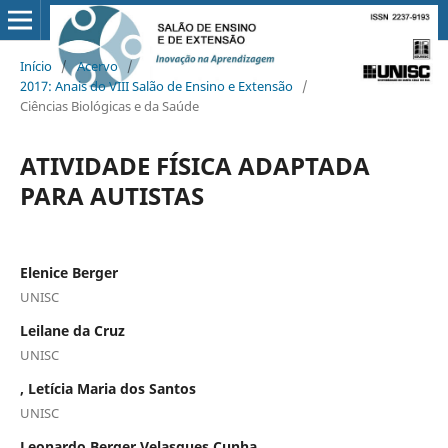
Início
/
Acervo
/
2017: Anais do VIII Salão de Ensino e Extensão
/
Ciências Biológicas e da Saúde
ATIVIDADE FÍSICA ADAPTADA
PARA AUTISTAS
Elenice Berger
UNISC
Leilane da Cruz
UNISC
, Letícia Maria dos Santos
UNISC
Leonardo Berger Velasques Cunha